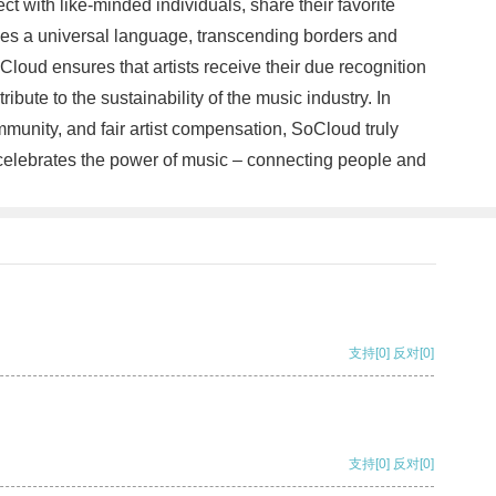
 with like-minded individuals, share their favorite
mes a universal language, transcending borders and
loud ensures that artists receive their due recognition
bute to the sustainability of the music industry. In
munity, and fair artist compensation, SoCloud truly
hat celebrates the power of music – connecting people and
支持
[0]
反对
[0]
支持
[0]
反对
[0]