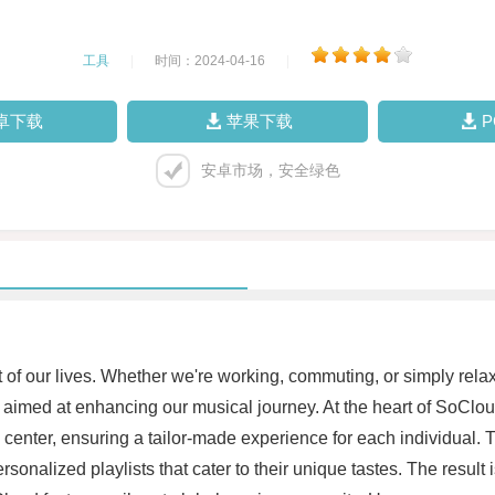
工具
|
时间：2024-04-16
|
卓下载
苹果下载
安卓市场，安全绿色
 of our lives. Whether we're working, commuting, or simply relaxi
imed at enhancing our musical journey. At the heart of SoCloud l
 center, ensuring a tailor-made experience for each individual. T
nalized playlists that cater to their unique tastes. The result 