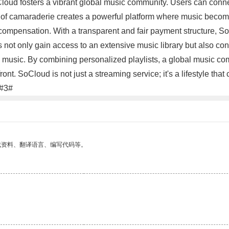
oud fosters a vibrant global music community. Users can connect
e of camaraderie creates a powerful platform where music beco
compensation. With a transparent and fair payment structure, SoC
t only gain access to an extensive music library but also contri
 music. By combining personalized playlists, a global music com
ront. SoCloud is not just a streaming service; it's a lifestyle t
.#3#
找资料、翻译语言、编写代码等。