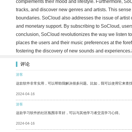
complements their mood and lifestyle. Furthermore, SoCl
tracks, and discover new genres and artists. This sens
boundaries. SoCloud also addresses the issue of artist 
and monetary support. By subscribing to SoCloud, users no
conclusion, SoCloud revolutionizes the way we listen to
places the users and their music preferences at the foref
fostering the discovery of new sounds and experiences
评论
游客
这款软件非常实用，可以帮助我解决很多问题。比如，我可以使用它来查
2024-04-16
游客
这款学习软件的社区氛围非常好，可以与其他学习者交流学习心得。
2024-04-16