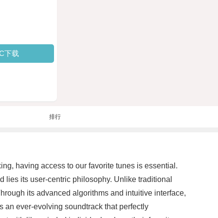
PC下载
排行
ng, having access to our favorite tunes is essential.
ies its user-centric philosophy. Unlike traditional
hrough its advanced algorithms and intuitive interface,
is an ever-evolving soundtrack that perfectly