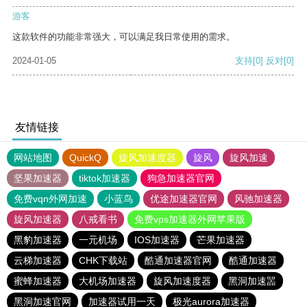
游客
这款软件的功能非常强大，可以满足我日常使用的需求。
2024-01-05
支持
[0]
反对
[0]
友情链接
网站地图
QuickQ
旋风加速度器
旋风
旋风加速
坚果加速器
tiktok加速器
狗急加速器官网
免费vqn外网加速
小蓝鸟
优途加速器官网
风驰加速器
旋风加速器
八戒看书
免费vps加速器外网苹果版
黑豹加速器
一元机场
IOS加速器
芒果加速器
云梯加速器
CHK下载站
酷通加速器官网
酷通加速器
蜜蜂加速器
大机场加速器
旋风加速度器
黑洞加速噐
黑洞加速官网
加速器试用一天
极光aurora加速器