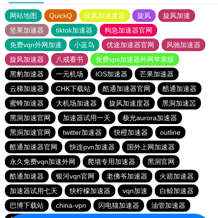
网站地图
QuickQ
旋风加速度器
旋风
旋风加速
坚果加速器
tiktok加速器
狗急加速器官网
免费vqn外网加速
小蓝鸟
优途加速器官网
风驰加速器
旋风加速器
八戒看书
免费vps加速器外网苹果版
黑豹加速器
一元机场
IOS加速器
芒果加速器
云梯加速器
CHK下载站
酷通加速器官网
酷通加速器
蜜蜂加速器
大机场加速器
旋风加速度器
黑洞加速噐
黑洞加速官网
加速器试用一天
极光aurora加速器
黑洞加速官网
twitter加速器
快橙加速器
outline
酷通加速器官网
快连pvn加速器
国外上网加速器
永久免费vqn加速外网
爬墙专用加速器
黑洞官网
酷通加速器
银河vqn官网
老佛爷加速器
火箭加速器
加速器试用七天
快柠檬加速器
vqn加速
白鲸加速器
巴博下载站
china-vpn
闪电猫加速器
油管加速器