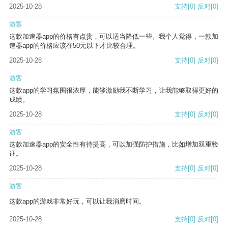
2025-10-28
支持
[0]
反对
[0]
游客
这款加速器app的价格有点贵，可以适当降低一些。我个人觉得，一款加
速器app的价格应该在50元以下才比较合理。
2025-10-28
支持
[0]
反对
[0]
游客
这款app的学习氛围很浓厚，能够激励我不断学习，让我能够取得更好的
成绩。
2025-10-28
支持
[0]
反对
[0]
游客
这款加速器app的安全性有待提高，可以加强防护措施，比如增加双重验
证。
2025-10-28
支持
[0]
反对
[0]
游客
这款app的游戏非常好玩，可以让我消磨时间。
2025-10-28
支持
[0]
反对
[0]