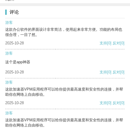
评论
游客
这款办公软件的界面设计非常简洁，使用起来非常方便。功能的布局也
很合理，一目了然。
2025-10-28
支持
[0]
反对
[0]
游客
这个是app神器
2025-10-28
支持
[0]
反对
[0]
游客
这款加速器VPM应用程序可以给你提供最高速度和安全性的连接，并帮
助你在网络上自由移动。
2025-10-28
支持
[0]
反对
[0]
游客
这款加速器VPM应用程序可以给你提供最高速度和安全性的连接，并帮
助你在网络上自由移动。