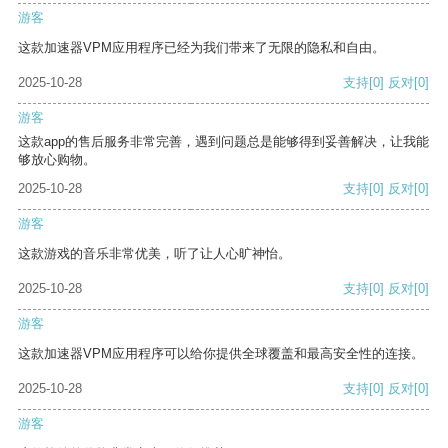
游客
这款加速器VPM应用程序已经为我们带来了无限的隐私和自由。
2025-10-28
支持
[0]
反对
[0]
游客
这款app的售后服务非常完善，遇到问题总是能够得到妥善解决，让我能
够放心购物。
2025-10-28
支持
[0]
反对
[0]
游客
这款游戏的音乐非常优美，听了让人心旷神怡。
2025-10-28
支持
[0]
反对
[0]
游客
这款加速器VPM应用程序可以给你提供全球覆盖和最高安全性的连接。
2025-10-28
支持
[0]
反对
[0]
游客