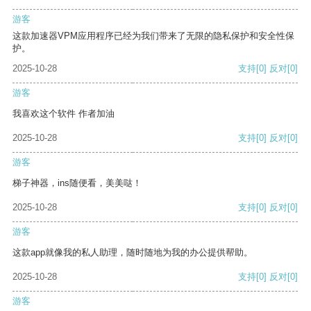
游客
这款加速器VPM应用程序已经为我们带来了无限的隐私保护和安全性保
护。
2025-10-28
支持
[0]
反对
[0]
游客
我喜欢这个软件 作者加油
2025-10-28
支持
[0]
反对
[0]
游客
梯子神器，ins随便看，美美哒！
2025-10-28
支持
[0]
反对
[0]
游客
这款app就像我的私人助理，随时随地为我的办公提供帮助。
2025-10-28
支持
[0]
反对
[0]
游客