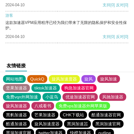
2024-04-10
支持
[0]
反对
[0]
游客
这款加速器VPM应用程序已经为我们带来了无限的隐私保护和安全性保
护。
2024-04-10
支持
[0]
反对
[0]
友情链接
网站地图
QuickQ
旋风加速度器
旋风
旋风加速
坚果加速器
tiktok加速器
狗急加速器官网
免费vqn外网加速
小蓝鸟
优途加速器官网
风驰加速器
旋风加速器
八戒看书
免费vps加速器外网苹果版
黑豹加速器
芒果加速器
CHK下载站
酷通加速器官网
酷通加速器
旋风加速度器
黑洞加速噐
黑洞加速官网
黑洞加速官网
twitter加速器
快橙加速器
outline