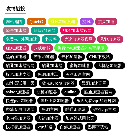
友情链接
网站地图
QuickQ
旋风加速度器
旋风
旋风加速
坚果加速器
tiktok加速器
狗急加速器官网
免费vqn外网加速
小蓝鸟
优途加速器官网
风驰加速器
旋风加速器
八戒看书
免费vps加速器外网苹果版
黑豹加速器
芒果加速器
云梯加速器
CHK下载站
酷通加速器官网
酷通加速器
蜜蜂加速器
大机场加速器
旋风加速度器
黑洞加速噐
黑洞加速官网
加速器试用一天
极光aurora加速器
黑洞加速官网
twitter加速器
快橙加速器
outline
酷通加速器官网
快连pvn加速器
国外上网加速器
永久免费vqn加速外网
爬墙专用加速器
黑洞官网
酷通加速器
银河vqn官网
老佛爷加速器
火箭加速器
加速器试用七天
快柠檬加速器
vqn加速
白鲸加速器
巴博下载站